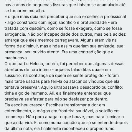
havia anos de pequenas fissuras que tinham se acumulado até
se tornarem muralha.
E o que mais doía era perceber que sua excelência profissional
- algo construído com rigor, sacrifício e profundidade - era
tratada com desdém, como se fosse exagero, como se fosse
arrogância. Não por incapacidade dos outros, mas pela acidez
amarga que eles mesmos carregavam. Alguns eram vis na
forma de diminuir, mas ainda assim queriam sua amizade, sua
presença, seu ouvido atento. Era uma contradição que a
machucava.
O que partiu Helena, porém, foi perceber que algumas dessas
aberturas de foro íntimo - aquelas falas ditas quase em
sussurro, na confiança de quem se sente protegido - foram
mais tarde usadas para feri-la ou atacar os vínculos que ela
tentava preservar. Aquilo ultrapassava desacordo ou conflito:
tinha algo de inumano. Ali, ela finalmente entendeu que
precisava se afastar para não se desfazer por dentro.
Ela escolheu crescer. Escolheu transformar a dor em
entendimento, a mágoa em fronteira saudável, a solidão em
recomeço. Não para apagar o que houve, mas para iluminar o
que ainda virá. E, como numa canção que só se entende depois
da última nota, ela finalmente reconheceu o próprio rumo.